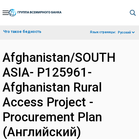
Skip
to
Main
Что такое бедность
Язык страницы:
Русский
Navigation
Afghanistan/SOUTH
ASIA- P125961-
Afghanistan Rural
Access Project -
Procurement Plan
(Английский)