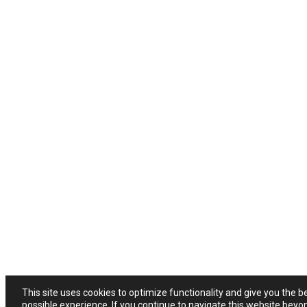
This site uses cookies to optimize functionality and give you the b
possible experience. If you continue to navigate this website beyo