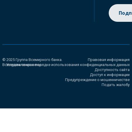
Подп
© 2025 Группа Всемирного банка.
Правовая информация
Все права сохранены.
Уведомление о порядке использования конфиденциальных данных
Доступность сайта
Доступ к информации
Предупреждение о мошенничестве
Подать жалобу