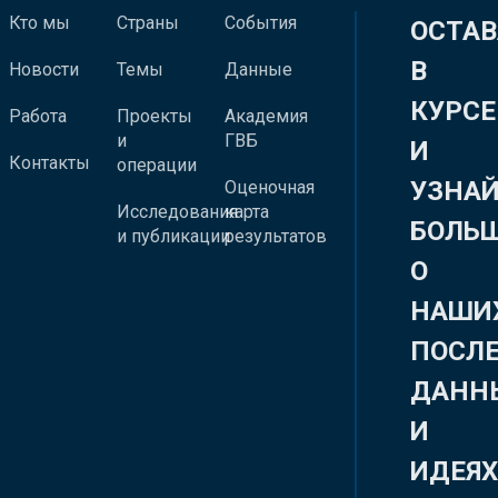
Кто мы
Страны
События
ОСТАВ
В
Новости
Темы
Данные
КУРСЕ
Работа
Проекты
Академия
и
ГВБ
И
Контакты
операции
УЗНА
Оценочная
Исследования
карта
БОЛЬ
и публикации
результатов
О
НАШИ
ПОСЛ
ДАНН
И
ИДЕЯ