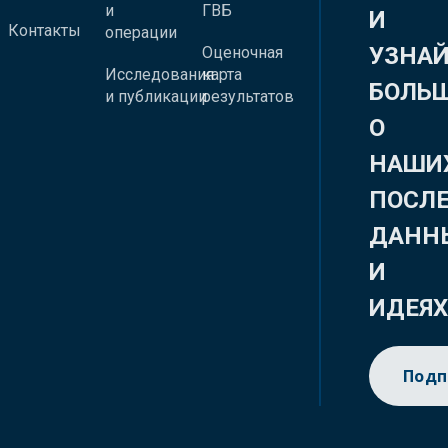
и
ГВБ
И
Контакты
операции
УЗНА
Оценочная
Исследования
карта
БОЛЬ
и публикации
результатов
О
НАШИ
ПОСЛ
ДАНН
И
ИДЕЯ
Подп