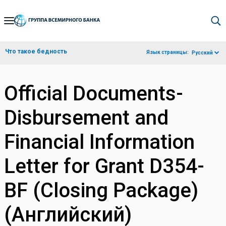
Skip
to
Main
Что такое бедность
Язык страницы:
Русский
Navigation
Official Documents-
Disbursement and
Financial Information
Letter for Grant D354-
BF (Closing Package)
(Английский)