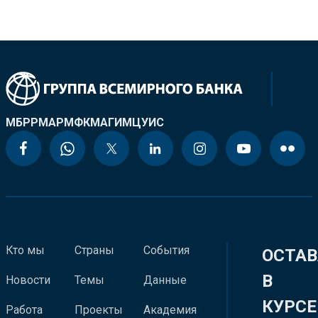
МБРР
МАР
МФК
МАГИ
МЦУИС
Кто мы
Страны
События
ОСТАВ
В
Новости
Темы
Данные
КУРСЕ
Работа
Проекты
Академия