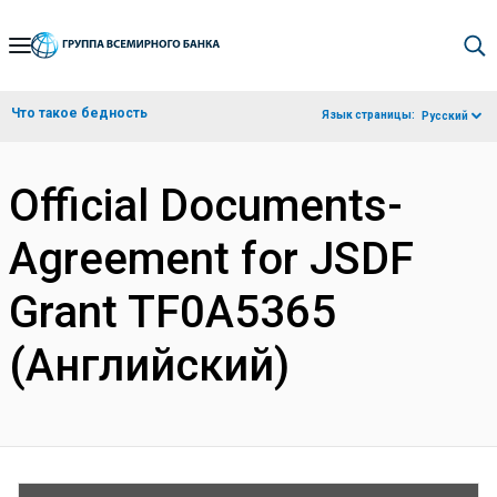
Skip
to
Main
Что такое бедность
Язык страницы:
Русский
Navigation
Official Documents-
Agreement for JSDF
Grant TF0A5365
(Английский)