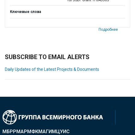
for JSDF Grant TF0A5365
Ключевые слова
Подробнее
SUBSCRIBE TO EMAIL ALERTS
Daily Updates of the Latest Projects & Documents
МБРР
МАР
МФК
МАГИ
МЦУИС