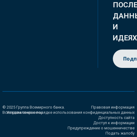
ПОСЛ
ДАНН
И
ИДЕЯ
Подп
© 2025 Группа Всемирного банка.
Правовая информация
Все права сохранены.
Уведомление о порядке использования конфиденциальных данных
Доступность сайта
Доступ к информации
Предупреждение о мошенничестве
Подать жалобу