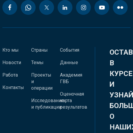
Кто мы
Страны
События
ОСТАВ
В
Новости
Темы
Данные
КУРСЕ
Работа
Проекты
Академия
и
ГВБ
И
Контакты
операции
УЗНА
Оценочная
Исследования
карта
БОЛЬ
и публикации
результатов
О
НАШИ