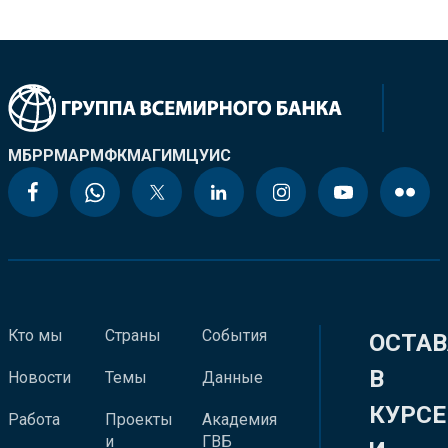
МБРР
МАР
МФК
МАГИ
МЦУИС
Кто мы
Страны
События
ОСТАВ
В
Новости
Темы
Данные
КУРСЕ
Работа
Проекты
Академия
и
ГВБ