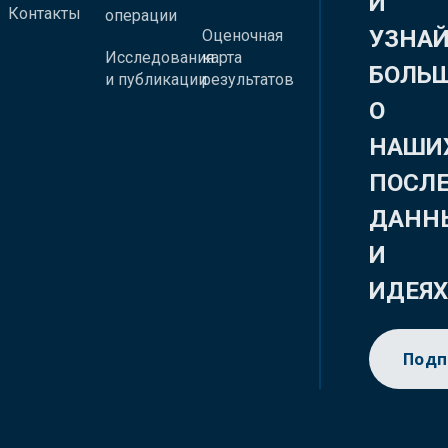
И
Контакты
операции
УЗНА
Оценочная
Исследования
карта
БОЛЬ
и публикации
результатов
О
НАШИ
ПОСЛ
ДАНН
И
ИДЕЯ
Подп