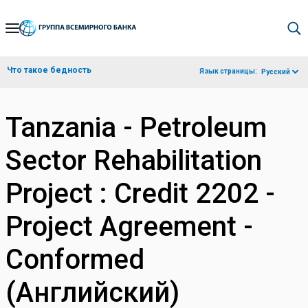
Skip
to
Main
Что такое бедность
Язык страницы:
Русский
Navigation
Tanzania - Petroleum
Sector Rehabilitation
Project : Credit 2202 -
Project Agreement -
Conformed
(Английский)