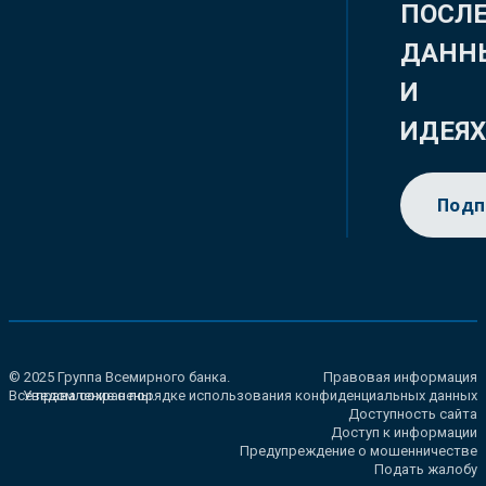
ПОСЛ
ДАНН
И
ИДЕЯ
Подп
© 2025 Группа Всемирного банка.
Правовая информация
Все права сохранены.
Уведомление о порядке использования конфиденциальных данных
Доступность сайта
Доступ к информации
Предупреждение о мошенничестве
Подать жалобу