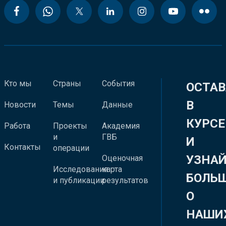
Кто мы
Страны
События
ОСТАВ
В
Новости
Темы
Данные
КУРСЕ
Работа
Проекты
Академия
и
ГВБ
И
Контакты
операции
УЗНА
Оценочная
Исследования
карта
БОЛЬ
и публикации
результатов
О
НАШИ