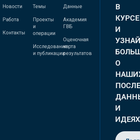
В
Новости
Темы
Данные
КУРСЕ
Работа
Проекты
Академия
и
ГВБ
И
Контакты
операции
УЗНА
Оценочная
Исследования
карта
БОЛЬ
и публикации
результатов
О
НАШИ
ПОСЛ
ДАНН
И
ИДЕЯ