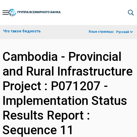
Skip
to
Main
Что такое бедность
Язык страницы:
Русский
Navigation
Cambodia - Provincial
and Rural Infrastructure
Project : P071207 -
Implementation Status
Results Report :
Sequence 11