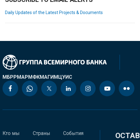
Daily Updates of the Latest Projects & Documents
МБРР
МАР
МФК
МАГИ
МЦУИС
Кто мы
Страны
События
ОСТАВ