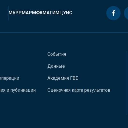
МБРР
МАР
МФК
МАГИ
МЦУИС
События
Данные
операции
Академия ГВБ
ия и публикации
Оценочная карта результатов