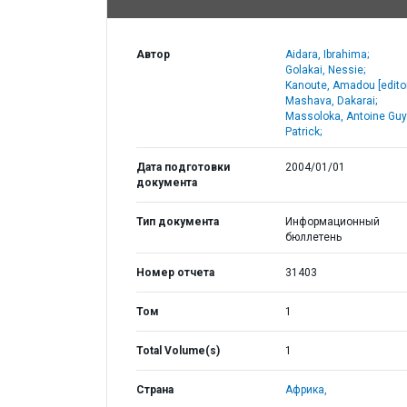
Автор
Aidara, Ibrahima;
Golakai, Nessie;
Kanoute, Amadou [editor
Mashava, Dakarai;
Massoloka, Antoine Guy
Patrick;
Дата подготовки
2004/01/01
документа
Тип документа
Информационный
бюллетень
Номер отчета
31403
Том
1
Total Volume(s)
1
Страна
Африка,