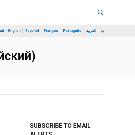
ий
English
Español
Français
Português
العربية
ийский)
SUBSCRIBE TO EMAIL
ALERTS