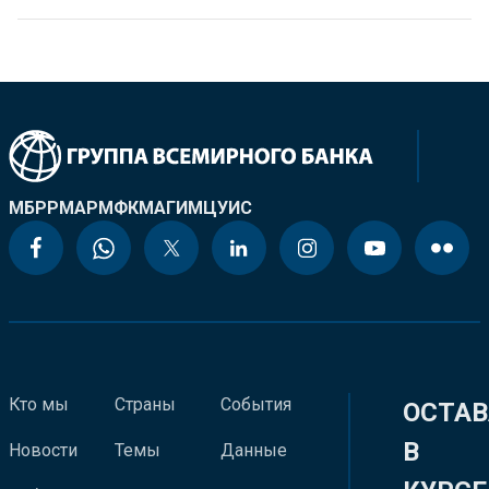
МБРР
МАР
МФК
МАГИ
МЦУИС
Кто мы
Страны
События
ОСТАВ
В
Новости
Темы
Данные