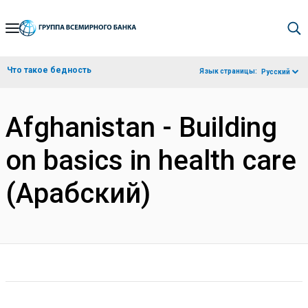
Skip
to
Main
Что такое бедность
Язык страницы:
Русский
Navigation
Afghanistan - Building
on basics in health care
(Арабский)