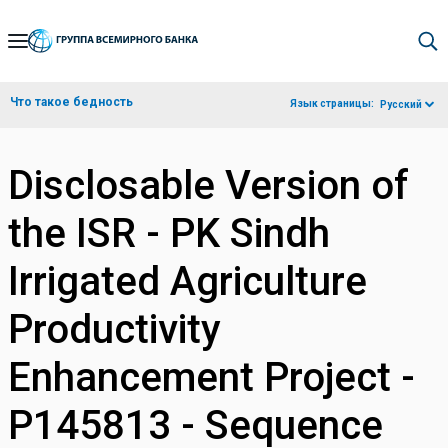
Skip
to
Main
Что такое бедность
Язык страницы:
Русский
Navigation
Disclosable Version of
the ISR - PK Sindh
Irrigated Agriculture
Productivity
Enhancement Project -
P145813 - Sequence