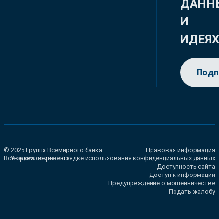
ДАНН
И
ИДЕЯ
Подп
© 2025 Группа Всемирного банка.
Правовая информация
Все права сохранены.
Уведомление о порядке использования конфиденциальных данных
Доступность сайта
Доступ к информации
Предупреждение о мошенничестве
Подать жалобу