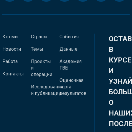
Кто мы
Страны
События
ОСТАВ
В
Новости
Темы
Данные
КУРСЕ
Работа
Проекты
Академия
и
ГВБ
И
Контакты
операции
УЗНА
Оценочная
Исследования
карта
БОЛЬ
и публикации
результатов
О
НАШИ
ПОСЛ