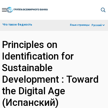
Skip
to
Main
Что такое бедность
Язык страницы:
Русский
Navigation
Principles on
Identification for
Sustainable
Development : Toward
the Digital Age
(Испанский)