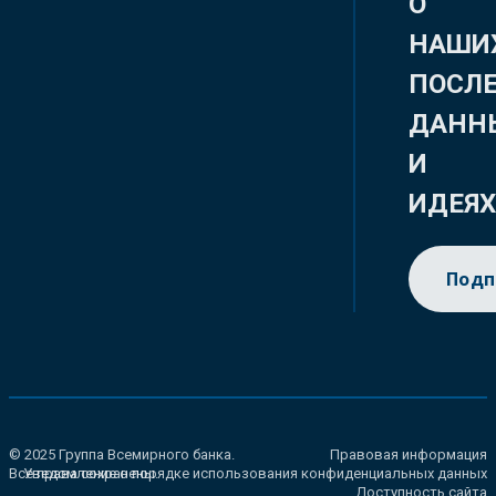
О
НАШИ
ПОСЛ
ДАНН
И
ИДЕЯ
Подп
© 2025 Группа Всемирного банка.
Правовая информация
Все права сохранены.
Уведомление о порядке использования конфиденциальных данных
Доступность сайта