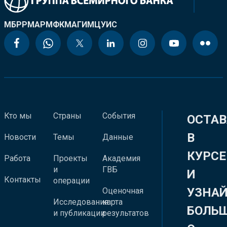
МБРР
МАР
МФК
МАГИ
МЦУИС
Кто мы
Страны
События
ОСТАВ
В
Новости
Темы
Данные
КУРСЕ
Работа
Проекты
Академия
и
ГВБ
И
Контакты
операции
УЗНА
Оценочная
Исследования
карта
БОЛЬ
и публикации
результатов