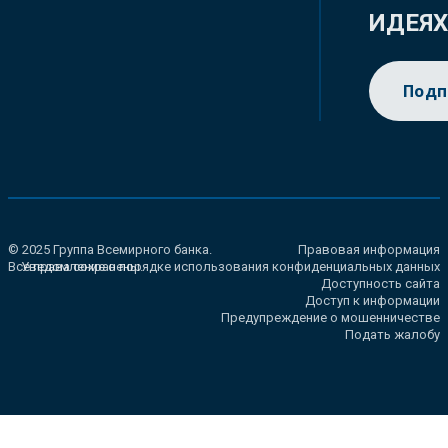
ИДЕЯ
Подп
© 2025 Группа Всемирного банка.
Правовая информация
Все права сохранены.
Уведомление о порядке использования конфиденциальных данных
Доступность сайта
Доступ к информации
Предупреждение о мошенничестве
Подать жалобу