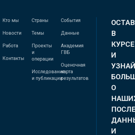
Кто мы
Страны
События
ОСТАВ
В
Новости
Темы
Данные
КУРСЕ
Работа
Проекты
Академия
и
ГВБ
И
Контакты
операции
УЗНА
Оценочная
Исследования
карта
БОЛЬ
и публикации
результатов
О
НАШИ
ПОСЛ
ДАНН
И