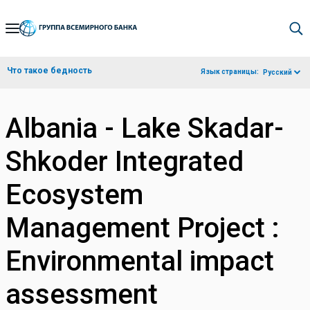
Skip
to
Main
Что такое бедность
Язык страницы:
Русский
Navigation
Albania - Lake Skadar-
Shkoder Integrated
Ecosystem
Management Project :
Environmental impact
assessment