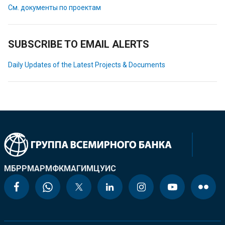
См. документы по проектам
SUBSCRIBE TO EMAIL ALERTS
Daily Updates of the Latest Projects & Documents
МБРР
МАР
МФК
МАГИ
МЦУИС