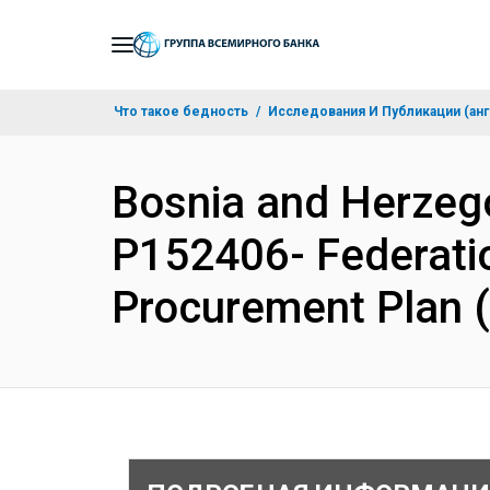
Skip
to
Main
Что такое бедность
Исследования И Публикации (анг
Navigation
Bosnia and Herze
P152406- Federatio
Procurement Plan 