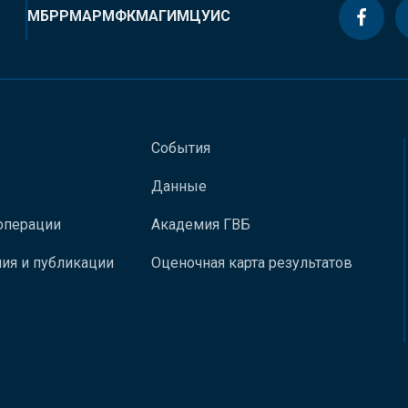
МБРР
МАР
МФК
МАГИ
МЦУИС
События
Данные
операции
Академия ГВБ
ия и публикации
Оценочная карта результатов