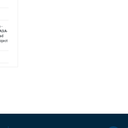
 -
SIA-
ad
oject