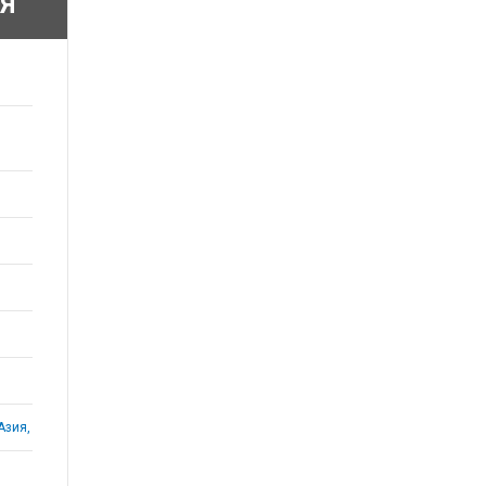
Я
Азия,