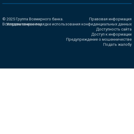
© 2025 Группа Всемирного банка.
Правовая информация
Все права сохранены.
Уведомление о порядке использования конфиденциальных данных
Доступность сайта
Доступ к информации
Предупреждение о мошенничестве
Подать жалобу