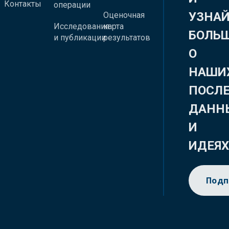
Контакты
операции
УЗНА
Оценочная
Исследования
карта
БОЛЬ
и публикации
результатов
О
НАШИ
ПОСЛ
ДАНН
И
ИДЕЯ
Подп