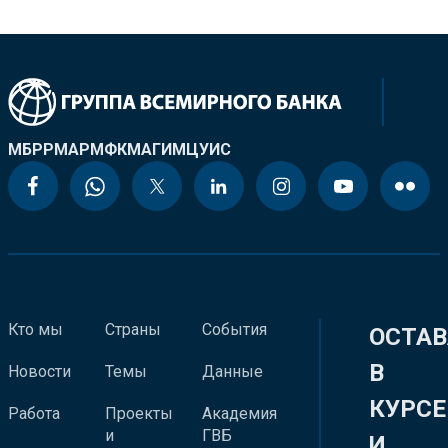
МБРР
МАР
МФК
МАГИ
МЦУИС
Кто мы
Страны
События
ОСТАВ
В
Новости
Темы
Данные
КУРСЕ
Работа
Проекты
Академия
и
ГВБ
И