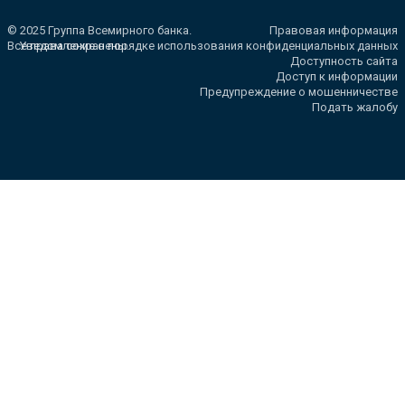
© 2025 Группа Всемирного банка.
Правовая информация
Все права сохранены.
Уведомление о порядке использования конфиденциальных данных
Доступность сайта
Доступ к информации
Предупреждение о мошенничестве
Подать жалобу