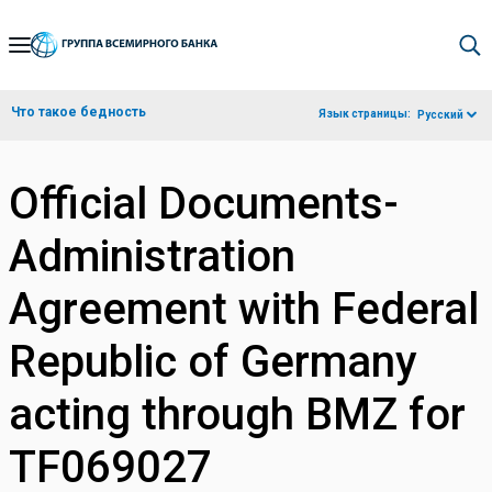
Skip
to
Main
Что такое бедность
Язык страницы:
Русский
Navigation
Official Documents-
Administration
Agreement with Federal
Republic of Germany
acting through BMZ for
TF069027