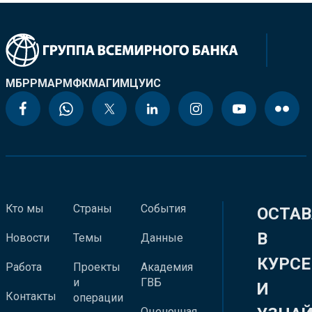
МБРР
МАР
МФК
МАГИ
МЦУИС
Кто мы
Страны
События
ОСТАВ
В
Новости
Темы
Данные
КУРСЕ
Работа
Проекты
Академия
и
ГВБ
И
Контакты
операции
Оценочная