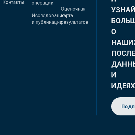
Контакты
операции
УЗНА
Оценочная
Исследования
карта
БОЛЬ
и публикации
результатов
О
НАШИ
ПОСЛ
ДАНН
И
ИДЕЯ
Подп