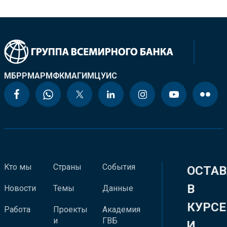
МБРР
МАР
МФК
МАГИ
МЦУИС
Кто мы
Страны
События
ОСТАВ
В
Новости
Темы
Данные
КУРСЕ
Работа
Проекты
Академия
и
ГВБ
И