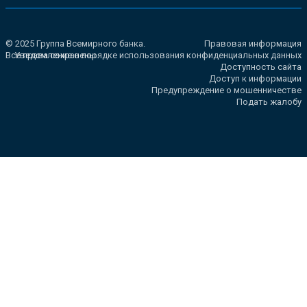
© 2025 Группа Всемирного банка.
Правовая информация
Все права сохранены.
Уведомление о порядке использования конфиденциальных данных
Доступность сайта
Доступ к информации
Предупреждение о мошенничестве
Подать жалобу