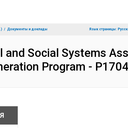
.)
Документы и доклады
Язык страницы:
Русск
l and Social Systems As
eration Program - P170
Я