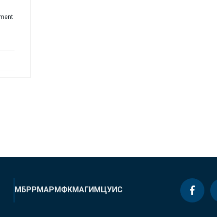
sment
МБРР
МАР
МФК
МАГИ
МЦУИС