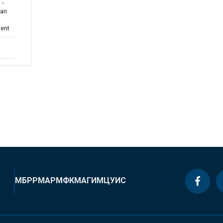
 -
ban
ent
МБРР
МАР
МФК
МАГИ
МЦУИС