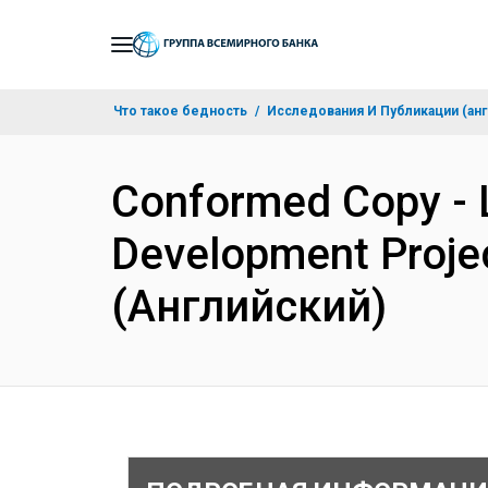
Skip
to
Main
Что такое бедность
Исследования И Публикации (анг
Navigation
Conformed Copy - L
Development Proje
(Английский)