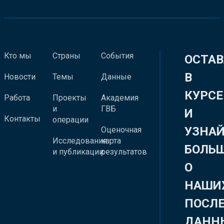
Кто мы
Страны
События
ОСТАВ
В
Новости
Темы
Данные
КУРСЕ
Работа
Проекты
Академия
и
ГВБ
И
Контакты
операции
УЗНА
Оценочная
Исследования
карта
БОЛЬ
и публикации
результатов
О
НАШИ
ПОСЛ
ДАНН