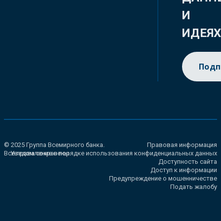
И
ИДЕЯ
Подп
© 2025 Группа Всемирного банка.
Правовая информация
Все права сохранены.
Уведомление о порядке использования конфиденциальных данных
Доступность сайта
Доступ к информации
Предупреждение о мошенничестве
Подать жалобу