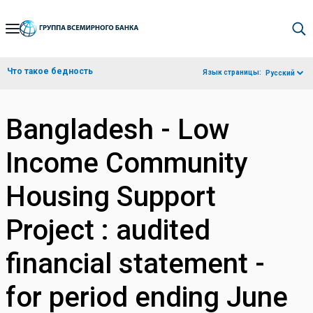
Skip
to
Main
Что такое бедность
Язык страницы:
Русский
Navigation
Bangladesh - Low
Income Community
Housing Support
Project : audited
financial statement -
for period ending June