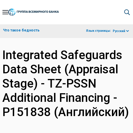
Skip
to
Main
Что такое бедность
Язык страницы:
Русский
Navigation
Integrated Safeguards
Data Sheet (Appraisal
Stage) - TZ-PSSN
Additional Financing -
P151838 (Английский)