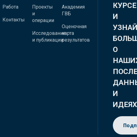
КУРСЕ
Работа
Проекты
Академия
и
ГВБ
И
Контакты
операции
УЗНА
Оценочная
Исследования
карта
БОЛЬ
и публикации
результатов
О
НАШИ
ПОСЛ
ДАНН
И
ИДЕЯ
Подп