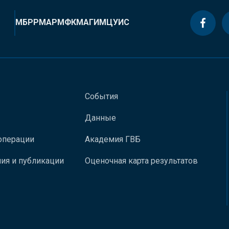
МБРР
МАР
МФК
МАГИ
МЦУИС
События
Данные
операции
Академия ГВБ
ия и публикации
Оценочная карта результатов