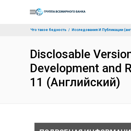
Skip
to
Main
Что такое бедность
Исследования И Публикации (анг
Navigation
Disclosable Version
Development and Re
11 (Английский)