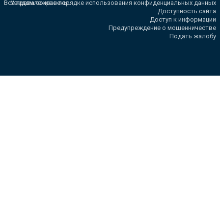
Все права сохранены.
Уведомление о порядке использования конфиденциальных данных
Доступность сайта
Доступ к информации
Предупреждение о мошенничестве
Подать жалобу