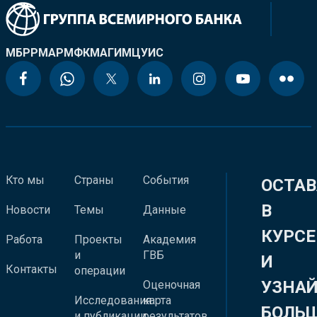
МБРР
МАР
МФК
МАГИ
МЦУИС
Кто мы
Страны
События
ОСТАВ
В
Новости
Темы
Данные
КУРСЕ
Работа
Проекты
Академия
и
ГВБ
И
Контакты
операции
УЗНА
Оценочная
Исследования
карта
БОЛЬ
и публикации
результатов