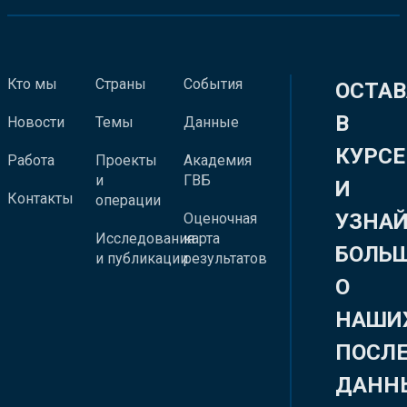
Кто мы
Страны
События
ОСТАВ
В
Новости
Темы
Данные
КУРСЕ
Работа
Проекты
Академия
и
ГВБ
И
Контакты
операции
УЗНА
Оценочная
Исследования
карта
БОЛЬ
и публикации
результатов
О
НАШИ
ПОСЛ
ДАНН