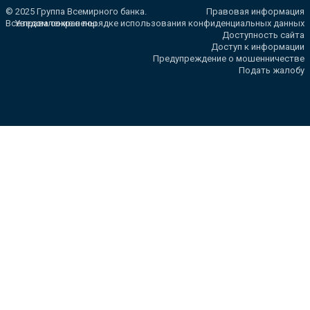
© 2025 Группа Всемирного банка.
Правовая информация
Все права сохранены.
Уведомление о порядке использования конфиденциальных данных
Доступность сайта
Доступ к информации
Предупреждение о мошенничестве
Подать жалобу