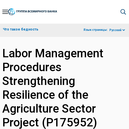
Skip
to
Main
Что такое бедность
Язык страницы:
Русский
Navigation
Labor Management
Procedures
Strengthening
Resilience of the
Agriculture Sector
Project (P175952)