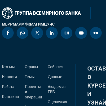
МБРР
МАР
МФК
МАГИ
МЦУИС
Кто мы
Страны
События
ОСТАВ
В
Новости
Темы
Данные
КУРСЕ
Работа
Проекты
Академия
и
ГВБ
И
Контакты
операции
УЗНА
Оценочная