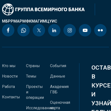
МБРР
МАР
МФК
МАГИ
МЦУИС
Кто мы
Страны
События
ОСТАВ
В
Новости
Темы
Данные
КУРСЕ
Работа
Проекты
Академия
и
ГВБ
И
Контакты
операции
УЗНА
Оценочная
Исследования
карта