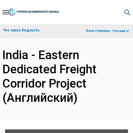
Skip
to
Main
Что такое бедность
Язык страницы:
Русский
Navigation
India - Eastern
Dedicated Freight
Corridor Project
(Английский)