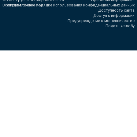
Все права сохранены.
Уведомление о порядке использования конфиденциальных данных
Доступность сайта
Доступ к информации
Предупреждение о мошенничестве
Подать жалобу