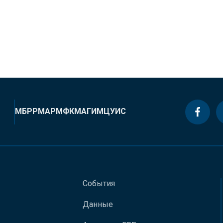
МБРР
МАР
МФК
МАГИ
МЦУИС
События
Данные