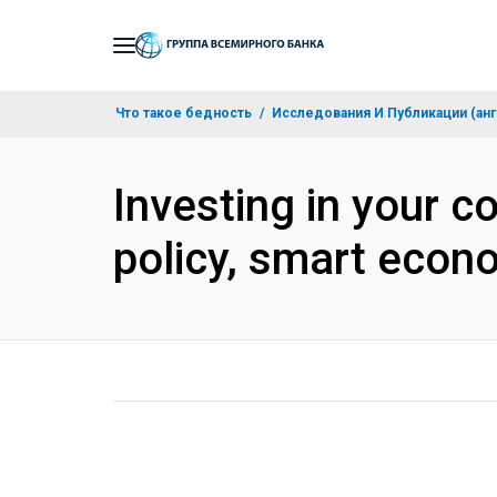
Skip
to
Main
Что такое бедность
Исследования И Публикации (анг
Navigation
Investing in your c
policy, smart eco