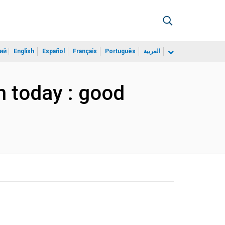
ий
English
Español
Français
Português
العربية
th today : good