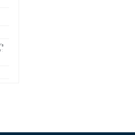
y's
 :