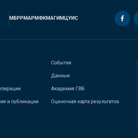
МБРР
МАР
МФК
МАГИ
МЦУИС
События
Данные
операции
Академия ГВБ
ия и публикации
Оценочная карта результатов