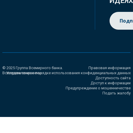
ИДЕЯ
Подп
© 2025 Группа Всемирного банка.
Правовая информация
Все права сохранены.
Уведомление о порядке использования конфиденциальных данных
Доступность сайта
Доступ к информации
Предупреждение о мошенничестве
Подать жалобу