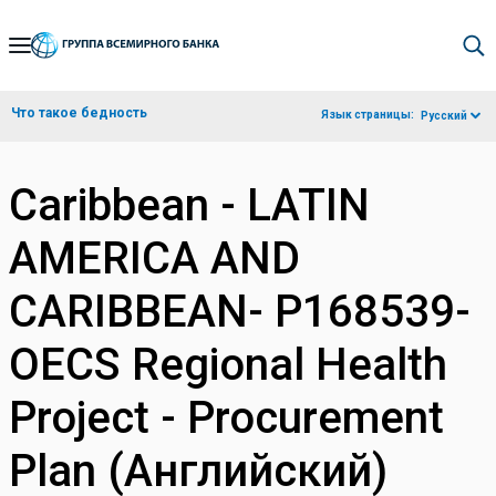
Skip
to
Main
Что такое бедность
Язык страницы:
Русский
Navigation
Caribbean - LATIN
AMERICA AND
CARIBBEAN- P168539-
OECS Regional Health
Project - Procurement
Plan (Английский)