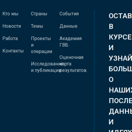
Кто мы
Страны
События
ОСТАВ
В
Новости
Темы
Данные
КУРСЕ
Работа
Проекты
Академия
и
ГВБ
И
Контакты
операции
УЗНА
Оценочная
Исследования
карта
БОЛЬ
и публикации
результатов
О
НАШИ
ПОСЛ
ДАНН
И