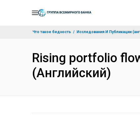
Skip
to
Main
Что такое бедность
Исследования И Публикации (анг
Navigation
Rising portfolio flo
(Английский)