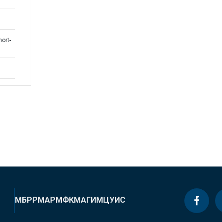
hort-
МБРР
МАР
МФК
МАГИ
МЦУИС