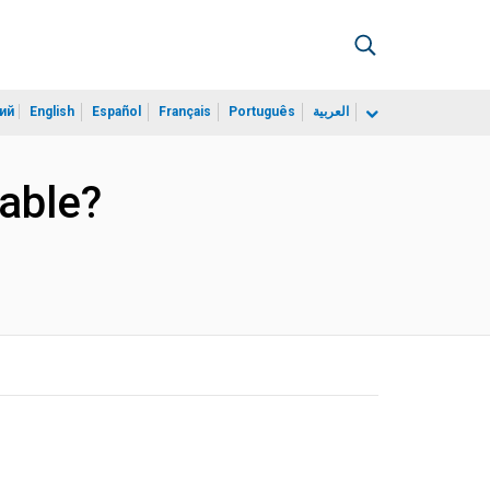
ий
English
Español
Français
Português
العربية
nable?