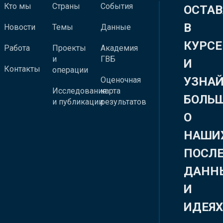
Кто мы
Страны
События
ОСТАВ
В
Новости
Темы
Данные
КУРСЕ
Работа
Проекты
Академия
и
ГВБ
И
Контакты
операции
УЗНА
Оценочная
Исследования
карта
БОЛЬ
и публикации
результатов
О
НАШИ
ПОСЛ
ДАНН
И
ИДЕЯ