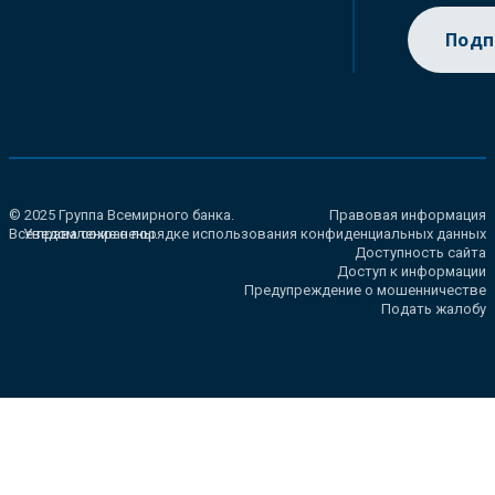
Подп
© 2025 Группа Всемирного банка.
Правовая информация
Все права сохранены.
Уведомление о порядке использования конфиденциальных данных
Доступность сайта
Доступ к информации
Предупреждение о мошенничестве
Подать жалобу