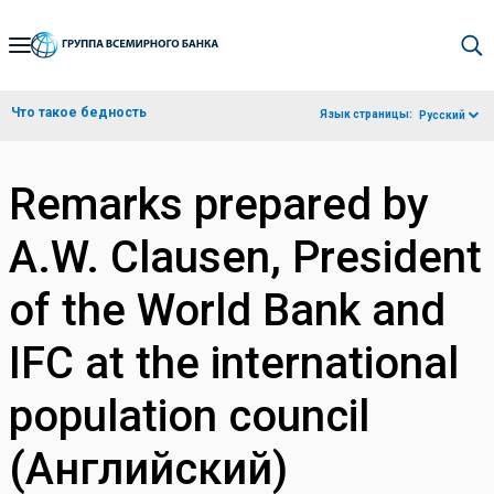
Skip
to
Main
Что такое бедность
Язык страницы:
Русский
Navigation
Remarks prepared by
A.W. Clausen, President
of the World Bank and
IFC at the international
population council
(Английский)