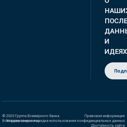
О
НАШИ
ПОСЛ
ДАНН
И
ИДЕЯ
Подп
© 2025 Группа Всемирного банка.
Правовая информация
Все права сохранены.
Уведомление о порядке использования конфиденциальных данных
Доступность сайта