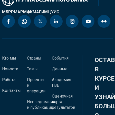
МБРР
МАР
МФК
МАГИ
МЦУИС
Кто мы
Страны
События
ОСТАВ
В
Новости
Темы
Данные
КУРСЕ
Работа
Проекты
Академия
и
ГВБ
И
Контакты
операции
УЗНА
Оценочная
Исследования
карта
БОЛЬ
и публикации
результатов