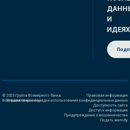
ДАНН
И
ИДЕЯ
Подп
© 2025 Группа Всемирного банка.
Правовая информация
Все права сохранены.
Уведомление о порядке использования конфиденциальных данных
Доступность сайта
Доступ к информации
Предупреждение о мошенничестве
Подать жалобу