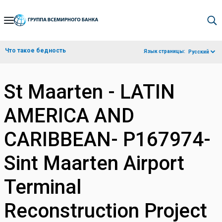
Skip
to
Main
Что такое бедность
Язык страницы:
Русский
Navigation
St Maarten - LATIN
AMERICA AND
CARIBBEAN- P167974-
Sint Maarten Airport
Terminal
Reconstruction Project