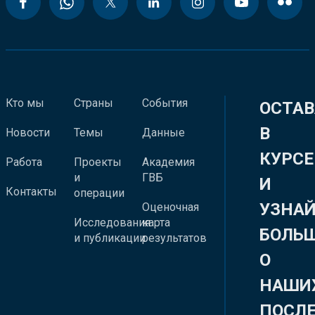
Кто мы
Страны
События
ОСТАВ
В
Новости
Темы
Данные
КУРСЕ
Работа
Проекты
Академия
и
ГВБ
И
Контакты
операции
УЗНА
Оценочная
Исследования
карта
БОЛЬ
и публикации
результатов
О
НАШИ
ПОСЛ