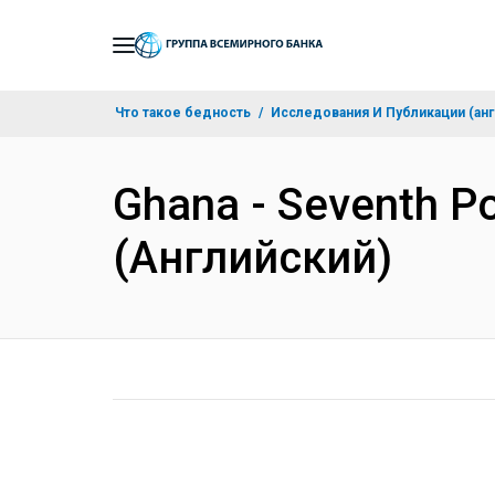
Skip
to
Main
Что такое бедность
Исследования И Публикации (анг
Navigation
Ghana - Seventh Po
(Английский)