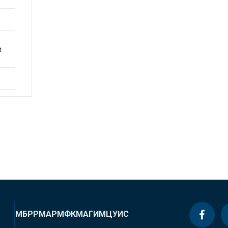
t
МБРР
МАР
МФК
МАГИ
МЦУИС