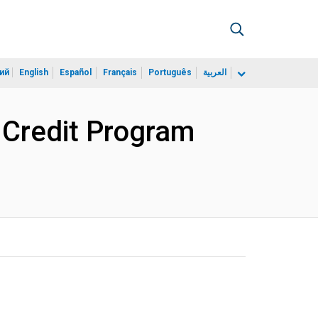
ий
English
Español
Français
Português
العربية
 Credit Program