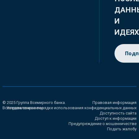
ДАНН
И
ИДЕЯ
Подп
© 2025 Группа Всемирного банка.
Правовая информация
Все права сохранены.
Уведомление о порядке использования конфиденциальных данных
Доступность сайта
Доступ к информации
Предупреждение о мошенничестве
Подать жалобу