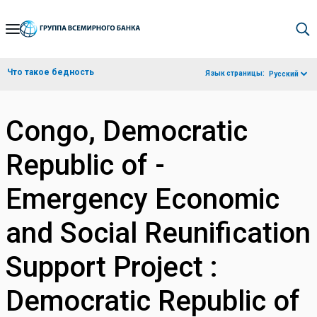
Skip
to
Main
Что такое бедность
Язык страницы:
Русский
Navigation
Congo, Democratic
Republic of -
Emergency Economic
and Social Reunification
Support Project :
Democratic Republic of