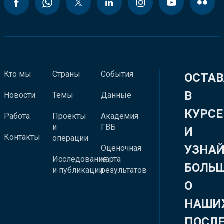
Кто мы
Страны
События
ОСТАВ
В
Новости
Темы
Данные
КУРСЕ
Работа
Проекты
Академия
и
ГВБ
И
Контакты
операции
УЗНА
Оценочная
Исследования
карта
БОЛЬ
и публикации
результатов
О
НАШИ
ПОСЛ