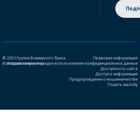
Подп
© 2025 Группа Всемирного банка.
Правовая информация
Все права сохранены.
Уведомление о порядке использования конфиденциальных данных
Доступность сайта
Доступ к информации
Предупреждение о мошенничестве
Подать жалобу