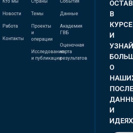
Кто мы
Страны
События
ОСТАВ
В
Новости
Темы
Данные
КУРСЕ
Работа
Проекты
Академия
и
ГВБ
И
Контакты
операции
УЗНА
Оценочная
Исследования
карта
БОЛЬ
и публикации
результатов
О
НАШИ
ПОСЛ
ДАНН
И
ИДЕЯ