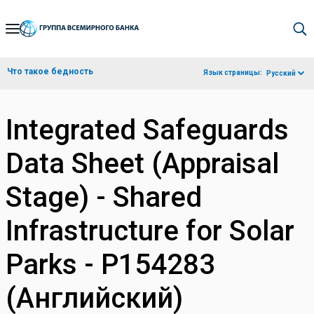
Skip
to
Main
Что такое бедность
Язык страницы:
Русский
Navigation
Integrated Safeguards
Data Sheet (Appraisal
Stage) - Shared
Infrastructure for Solar
Parks - P154283
(Английский)