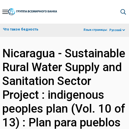
Skip
to
Main
Что такое бедность
Язык страницы:
Русский
Navigation
Nicaragua - Sustainable
Rural Water Supply and
Sanitation Sector
Project : indigenous
peoples plan (Vol. 10 of
13) : Plan para pueblos