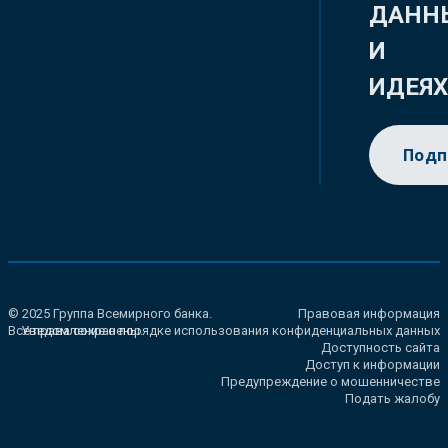
ДАНН
И
ИДЕЯ
Подп
© 2025 Группа Всемирного банка.
Правовая информация
Все права сохранены.
Уведомление о порядке использования конфиденциальных данных
Доступность сайта
Доступ к информации
Предупреждение о мошенничестве
Подать жалобу