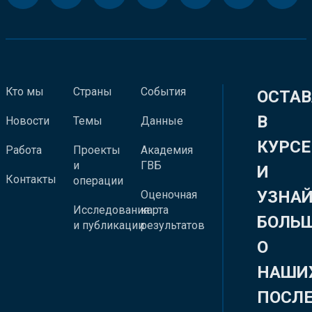
Кто мы
Страны
События
ОСТАВ
В
Новости
Темы
Данные
КУРСЕ
Работа
Проекты
Академия
и
ГВБ
И
Контакты
операции
УЗНА
Оценочная
Исследования
карта
БОЛЬ
и публикации
результатов
О
НАШИ
ПОСЛ