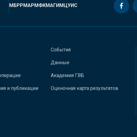
МБРР
МАР
МФК
МАГИ
МЦУИС
События
Данные
операции
Академия ГВБ
ия и публикации
Оценочная карта результатов