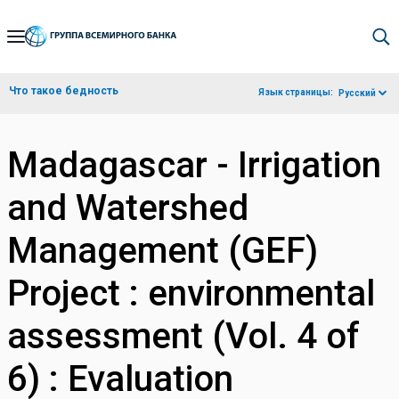
Skip
to
Main
Что такое бедность
Язык страницы:
Русский
Navigation
Madagascar - Irrigation
and Watershed
Management (GEF)
Project : environmental
assessment (Vol. 4 of
6) : Evaluation