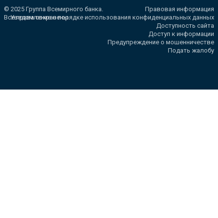
© 2025 Группа Всемирного банка.
Правовая информация
Все права сохранены.
Уведомление о порядке использования конфиденциальных данных
Доступность сайта
Доступ к информации
Предупреждение о мошенничестве
Подать жалобу