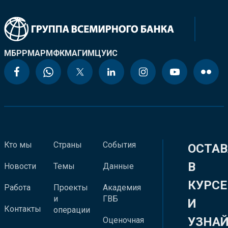
МБРР
МАР
МФК
МАГИ
МЦУИС
Кто мы
Страны
События
ОСТАВ
В
Новости
Темы
Данные
КУРСЕ
Работа
Проекты
Академия
и
ГВБ
И
Контакты
операции
УЗНА
Оценочная