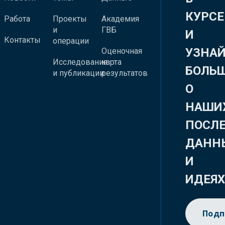
КУРСЕ
Работа
Проекты
Академия
и
ГВБ
И
Контакты
операции
УЗНА
Оценочная
Исследования
карта
БОЛЬ
и публикации
результатов
О
НАШИ
ПОСЛ
ДАНН
И
ИДЕЯ
Подп