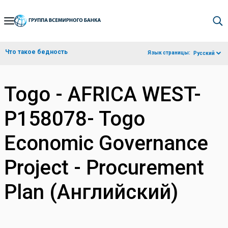
Skip
to
Main
Что такое бедность
Язык страницы:
Русский
Navigation
Togo - AFRICA WEST-
P158078- Togo
Economic Governance
Project - Procurement
Plan (Английский)