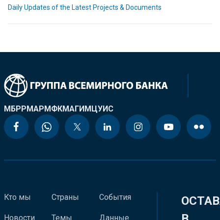
Daily Updates of the Latest Projects & Documents
МБРР
МАР
МФК
МАГИ
МЦУИС
Кто мы
Страны
События
ОСТАВ
В
Новости
Темы
Данные