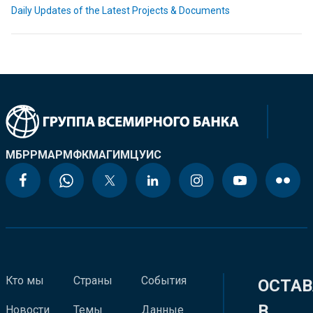
Daily Updates of the Latest Projects & Documents
МБРР
МАР
МФК
МАГИ
МЦУИС
Кто мы
Страны
События
ОСТАВ
В
Новости
Темы
Данные