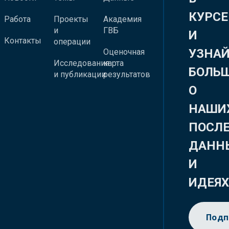
КУРСЕ
Работа
Проекты
Академия
и
ГВБ
И
Контакты
операции
УЗНА
Оценочная
Исследования
карта
БОЛЬ
и публикации
результатов
О
НАШИ
ПОСЛ
ДАНН
И
ИДЕЯ
Подп