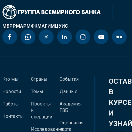
МБРР
МАР
МФК
МАГИ
МЦУИС
Кто мы
Страны
События
ОСТАВ
В
Новости
Темы
Данные
КУРСЕ
Работа
Проекты
Академия
и
ГВБ
И
Контакты
операции
УЗНА
Оценочная
Исследования
карта