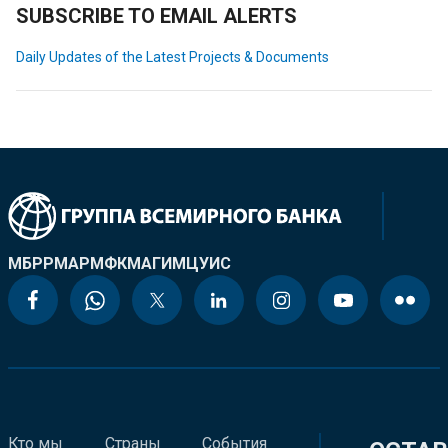
SUBSCRIBE TO EMAIL ALERTS
Daily Updates of the Latest Projects & Documents
МБРР
МАР
МФК
МАГИ
МЦУИС
Кто мы
Страны
События