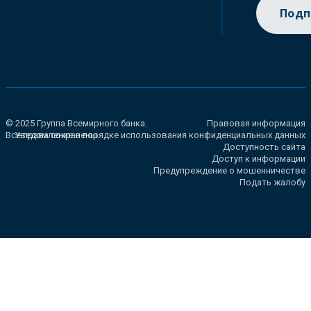
Подп
© 2025 Группа Всемирного банка.
Правовая информация
Все права сохранены.
Уведомление о порядке использования конфиденциальных данных
Доступность сайта
Доступ к информации
Предупреждение о мошенничестве
Подать жалобу