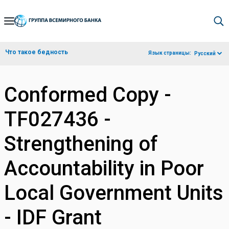
Skip
to
Main
Что такое бедность
Язык страницы:
Русский
Navigation
Conformed Copy -
TF027436 -
Strengthening of
Accountability in Poor
Local Government Units
- IDF Grant