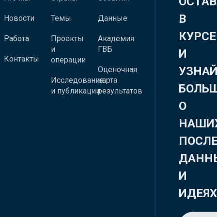
ОСТАВ
В
Новости
Темы
Данные
КУРСЕ
Работа
Проекты
Академия
и
ГВБ
И
Контакты
операции
УЗНА
Оценочная
Исследования
карта
БОЛЬ
и публикации
результатов
О
НАШИ
ПОСЛ
ДАНН
И
ИДЕЯ