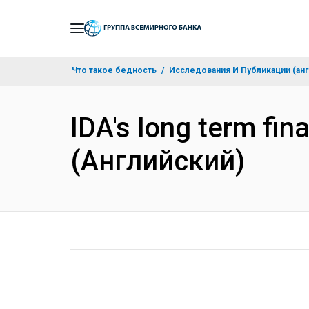
Skip
to
Main
Что такое бедность
Исследования И Публикации (анг
Navigation
IDA's long term fin
(Английский)