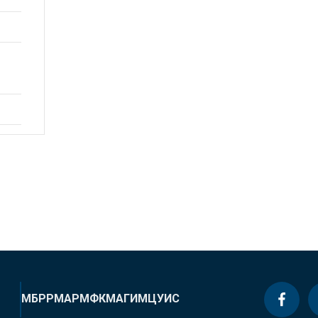
МБРР
МАР
МФК
МАГИ
МЦУИС