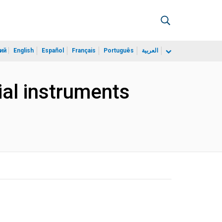
ий
English
Español
Français
Português
العربية
ial instruments