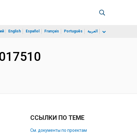
ий
English
Español
Français
Português
العربية
F017510
ССЫЛКИ ПО ТЕМЕ
См. документы по проектам