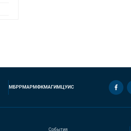
МБРР
МАР
МФК
МАГИ
МЦУИС
События