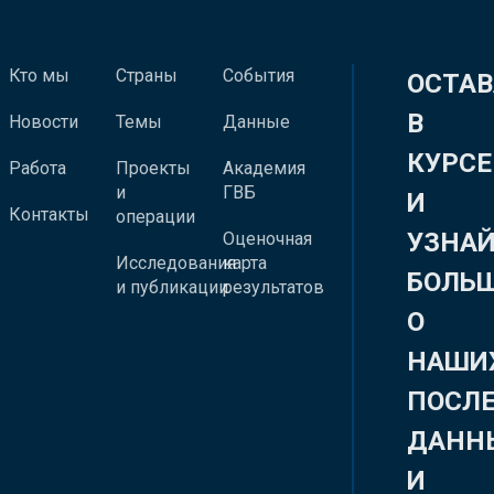
Кто мы
Страны
События
ОСТАВ
В
Новости
Темы
Данные
КУРСЕ
Работа
Проекты
Академия
и
ГВБ
И
Контакты
операции
УЗНА
Оценочная
Исследования
карта
БОЛЬ
и публикации
результатов
О
НАШИ
ПОСЛ
ДАНН
И