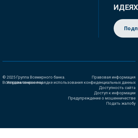
ИДЕЯ
Подп
© 2025 Группа Всемирного банка.
Правовая информация
Все права сохранены.
Уведомление о порядке использования конфиденциальных данных
Доступность сайта
Доступ к информации
Предупреждение о мошенничестве
Подать жалобу