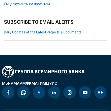
См. документы по проектам
SUBSCRIBE TO EMAIL ALERTS
Daily Updates of the Latest Projects & Documents
МБРР
МАР
МФК
МАГИ
МЦУИС