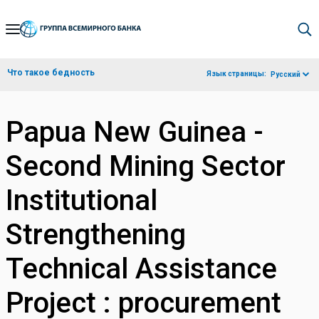
Skip
to
Main
Что такое бедность
Язык страницы:
Русский
Navigation
Papua New Guinea -
Second Mining Sector
Institutional
Strengthening
Technical Assistance
Project : procurement