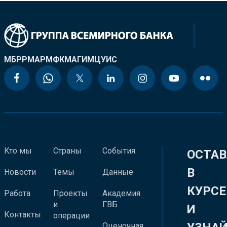
МБРР
МАР
МФК
МАГИ
МЦУИС
Кто мы
Страны
События
ОСТАВ
В
Новости
Темы
Данные
КУРСЕ
Работа
Проекты
Академия
и
ГВБ
И
Контакты
операции
Оценочная