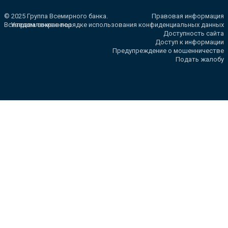
© 2025 Группа Всемирного банка.
Правовая информация
Все права сохранены.
Уведомление о порядке использования конфиденциальных данных
Доступность сайта
Доступ к информации
Предупреждение о мошенничестве
Подать жалобу