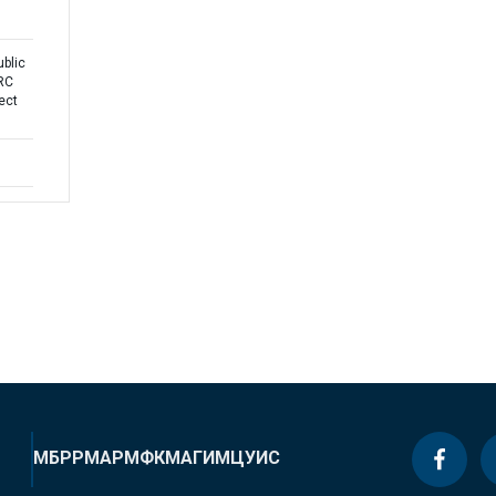
blic
DRC
ect
n
МБРР
МАР
МФК
МАГИ
МЦУИС