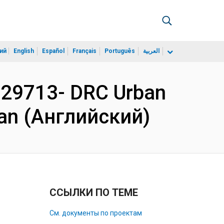
ий
English
Español
Français
Português
العربية
P129713- DRC Urban
lan (Английский)
ССЫЛКИ ПО ТЕМЕ
См. документы по проектам