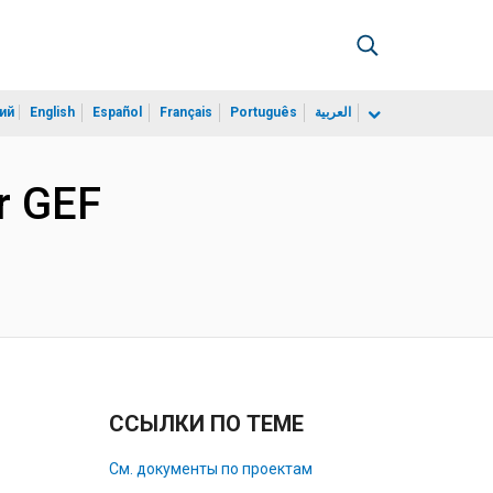
ий
English
Español
Français
Português
العربية
r GEF
ССЫЛКИ ПО ТЕМЕ
См. документы по проектам