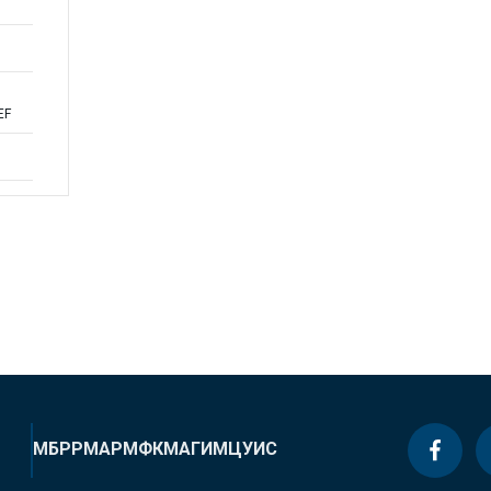
EF
МБРР
МАР
МФК
МАГИ
МЦУИС