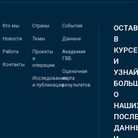
Кто мы
Страны
События
ОСТАВ
В
Новости
Темы
Данные
КУРСЕ
Работа
Проекты
Академия
и
ГВБ
И
Контакты
операции
УЗНА
Оценочная
Исследования
карта
БОЛЬ
и публикации
результатов
О
НАШИ
ПОСЛ
ДАНН