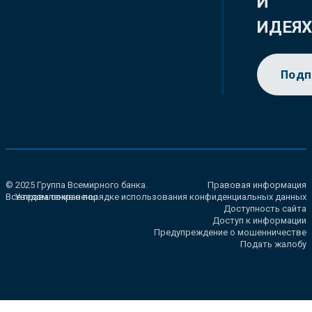
И
ИДЕЯ
Подп
© 2025 Группа Всемирного банка.
Правовая информация
Все права сохранены.
Уведомление о порядке использования конфиденциальных данных
Доступность сайта
Доступ к информации
Предупреждение о мошенничестве
Подать жалобу