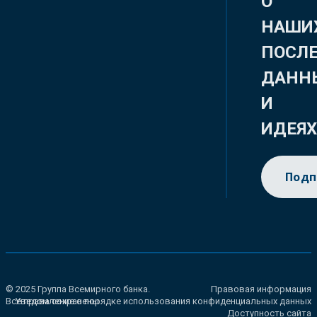
О
НАШИ
ПОСЛ
ДАНН
И
ИДЕЯ
Подп
© 2025 Группа Всемирного банка.
Правовая информация
Все права сохранены.
Уведомление о порядке использования конфиденциальных данных
Доступность сайта