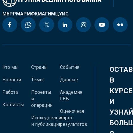
МБРР
МАР
МФК
МАГИ
МЦУИС
Кто мы
Страны
События
ОСТАВ
В
Новости
Темы
Данные
КУРСЕ
Работа
Проекты
Академия
и
ГВБ
И
Контакты
операции
УЗНА
Оценочная
Исследования
карта
БОЛЬ
и публикации
результатов