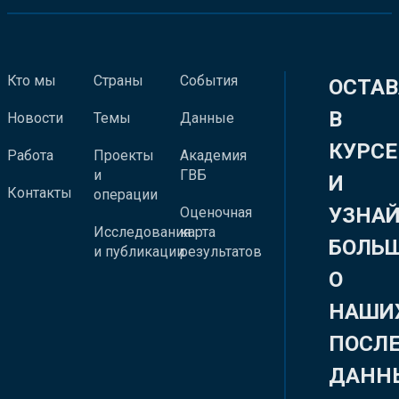
Кто мы
Страны
События
ОСТАВ
В
Новости
Темы
Данные
КУРСЕ
Работа
Проекты
Академия
и
ГВБ
И
Контакты
операции
УЗНА
Оценочная
Исследования
карта
БОЛЬ
и публикации
результатов
О
НАШИ
ПОСЛ
ДАНН