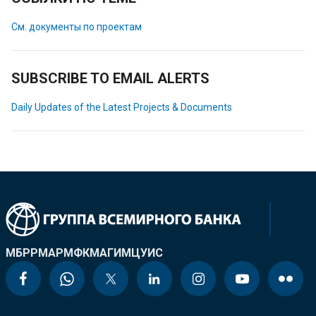
См. документы по проектам
SUBSCRIBE TO EMAIL ALERTS
Daily Updates of the Latest Projects & Documents
МБРР
МАР
МФК
МАГИ
МЦУИС