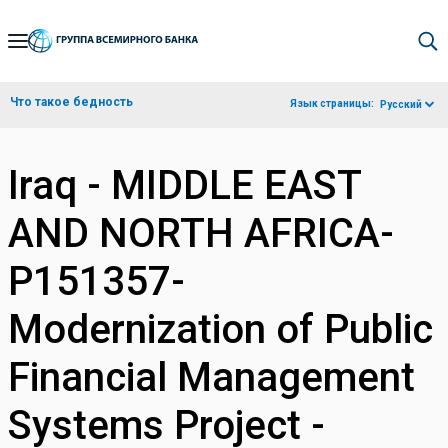
Skip
to
Main
Что такое бедность
Язык страницы:
Русский
Navigation
Iraq - MIDDLE EAST
AND NORTH AFRICA-
P151357-
Modernization of Public
Financial Management
Systems Project -