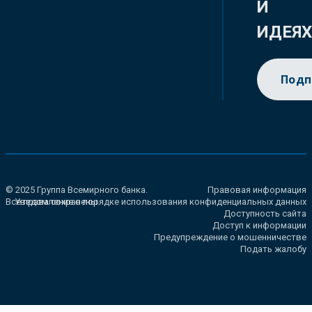
И
ИДЕЯ
Подп
© 2025 Группа Всемирного банка.
Правовая информация
Все права сохранены.
Уведомление о порядке использования конфиденциальных данных
Доступность сайта
Доступ к информации
Предупреждение о мошенничестве
Подать жалобу